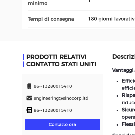
1
minimo
180 giorni lavorativ
Tempi di consegna
Descriz
PRODOTTI RELATIVI
CONTATTO STATI UNITI
Vantaggi:
Effic
86--13280015410
effici
Risp
engineering@sinocorp.ltd
riduc
Sicur
86--13280015410
opera
Flessi
Contatto ora