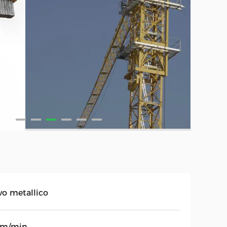
vo metallico
4m/min