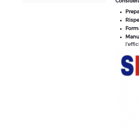
Considera
Prepa
Rispe
Forma
Manu
l'effi