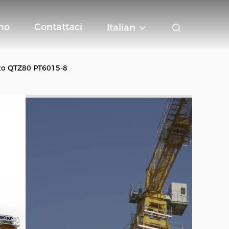
mo
Contattaci
Italian
zzo QTZ80 PT6015-8