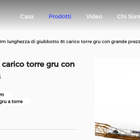
Casa
Prodotti
Video
Chi Sia
0m lunghezza di giubbotto 8t carico torre gru con grande pre
carico torre gru con
8
 m
ru a torre