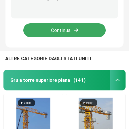
Vendiamo una mini gru a torre auto-elevata 6T
Mini Hammer Head Tower Crane 12T con telecomando
Orzare la gru a torre
Granata a torre a marcia larga 10 tonnellate
Macchine e apparecchi per la costruzione
Gru da cantiere
12t Cran da torre a testa di martello Certificazione CE
Gru a torre dell'asta
ALTRE CATEGORIE DAGLI STATI UNITI
Granate a torre a ghisa
Gru a torre superiore piana
(141)
elevatore della costruzione
Granata da 8 tonnellate
Granata da 10 tonnellate