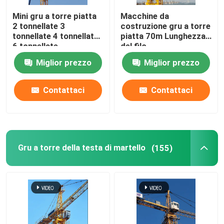
Mini gru a torre piatta
Macchine da
gru a torre da 5 tonnellate
2 tonnellate 3
costruzione gru a torre
tonnellate 4 tonnellate
piatta 70m Lunghezza
6 tonnellate
del filo
Miglior prezzo
Miglior prezzo
Contattaci
Contattaci
Gru a torre della testa di martello
(155)