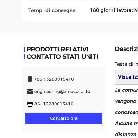
180 giorni lavorativ
Tempi di consegna
Descriz
PRODOTTI RELATIVI
CONTATTO STATI UNITI
Testa di 
Visuali
+86 13280015410
La comuni
engineering@sinocorp.ltd
vengono u
86--13280015410
conoscenz
Contatto ora
Alcune mo
distanza 