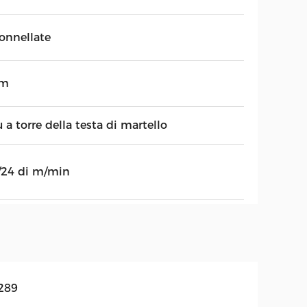
tonnellate
0m
 a torre della testa di martello
/24 di m/min
289