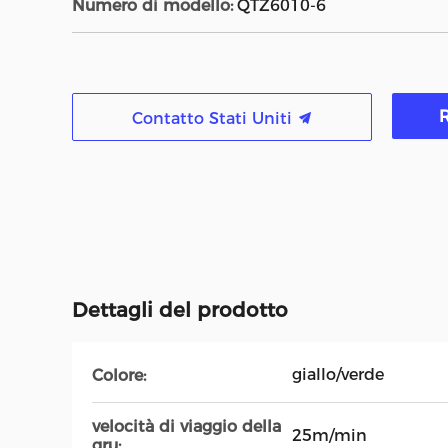
Numero di modello:
QTZ6010-6
R
Contatto Stati Uniti
Dettagli del prodotto
giallo/verde
Colore:
velocità di viaggio della
25m/min
gru: