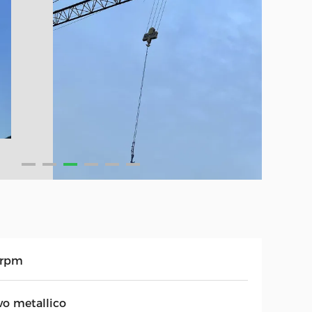
6rpm
vo metallico